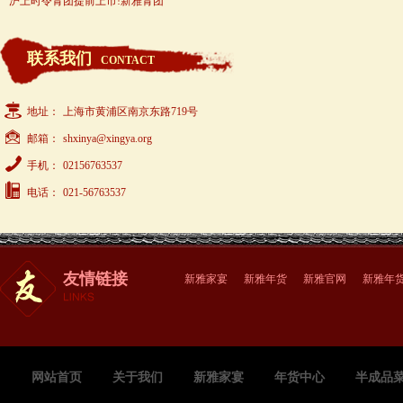
沪上时令青团提前上市!新雅青团
联系我们
CONTACT
地址：
上海市黄浦区南京东路719号
邮箱：
shxinya@xingya.org
手机：
02156763537
电话：
021-56763537
友情链接
新雅家宴
新雅年货
新雅官网
新雅年
网站首页
关于我们
新雅家宴
年货中心
半成品