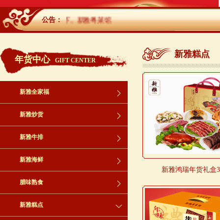
百年传承，名扬天下。新雅粤菜馆
公告：
新雅糕点
年货中心
GIFT CENTER
新雅全家福
新雅炒货
新雅牛排
新雅海鲜
新雅鸿瑞年货礼盒3
腊味熟食
新雅糕点