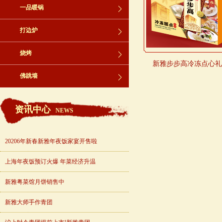
一品暖锅
打边炉
烧烤
新雅步步高冷冻点心礼盒
佛跳墙
资讯中心
NEWS
20206年新春新雅年夜饭家宴开售啦
上海年夜饭预订火爆 年菜经济升温
新雅粤菜馆月饼销售中
新雅大师手作青团