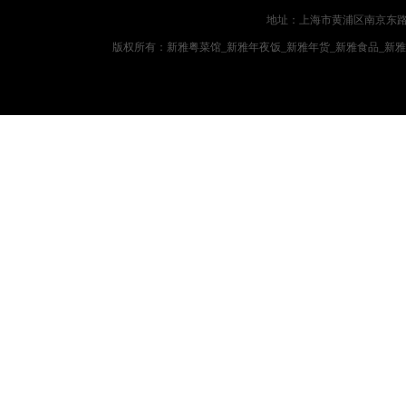
地址：上海市黄浦区南京东路719
版权所有：新雅粤菜馆_新雅年夜饭_新雅年货_新雅食品_