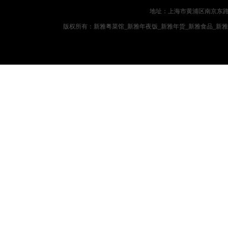
地址：上海市黄浦区南京东路719
版权所有：新雅粤菜馆_新雅年夜饭_新雅年货_新雅食品_