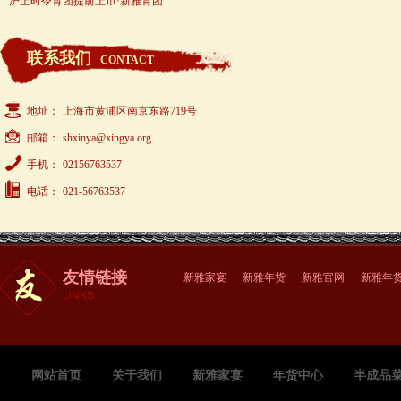
沪上时令青团提前上市!新雅青团
联系我们
CONTACT
地址：
上海市黄浦区南京东路719号
邮箱：
shxinya@xingya.org
手机：
02156763537
电话：
021-56763537
友情链接
新雅家宴
新雅年货
新雅官网
新雅年
网站首页
关于我们
新雅家宴
年货中心
半成品