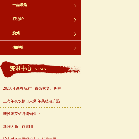
一品暖锅
打边炉
烧烤
佛跳墙
资讯中心
NEWS
20206年新春新雅年夜饭家宴开售啦
上海年夜饭预订火爆 年菜经济升温
新雅粤菜馆月饼销售中
新雅大师手作青团