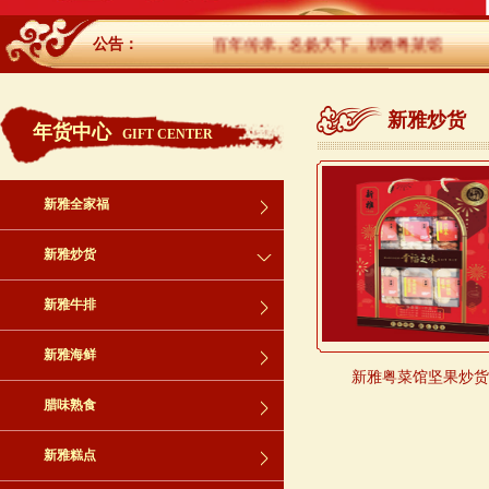
公告：
百年传承，名扬天下。新雅粤菜馆
新雅炒货
年货中心
GIFT CENTER
新雅全家福
新雅炒货
新雅牛排
新雅海鲜
新雅粤菜馆坚果炒货1
腊味熟食
新雅糕点